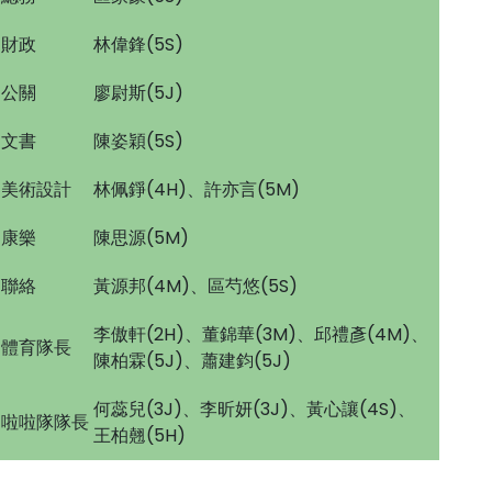
財政
林偉鋒(5S)
公關
廖尉斯(5J)
文書
陳姿穎(5S)
美術設計
林佩錚(4H)、許亦言(5M)
康樂
陳思源(5M)
聯絡
黃源邦(4M)、區芍悠(5S)
李傲軒(2H)、董錦華(3M)、邱禮彥(4M)、
體育隊長
陳柏霖(5J)、蕭建鈞(5J)
何蕊兒(3J)、李昕妍(3J)、黃心讓(4S)、
啦啦隊隊長
王柏翹(5H)