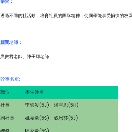
宗旨：
透過不同的社活動
，
培育社員的團隊精神
，
使同學能享受愉快的校
顧問
老師：
吳傲君
老師、陳子輝老師
幹事名單:
職位
學生姓名
社長
李錦浚(5J)、潘宇思(5H)
副社長
姚嘉豪(5S)、魏恩莎(5J)
總務
區家豪(5S)