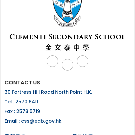
CONTACT US
30 Fortress Hill Road North Point H.K.
Tel :
2570 6411
Fax :
2578 5719
Email :
css@edb.gov.hk