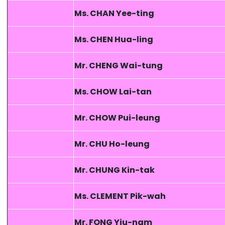
Ms. CHAN Yee-ting
Ms. CHEN Hua-ling
Mr. CHENG Wai-tung
Ms. CHOW Lai-tan
Mr. CHOW Pui-leung
Mr. CHU Ho-leung
Mr. CHUNG Kin-tak
Ms. CLEMENT Pik-wah
Mr. FONG Yiu-nam