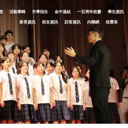
態
活動專輯
升學招生
金中連結
一百周年校慶
學生資訊
家長資訊
校友資訊
訪客資訊
內聯網
校曆表