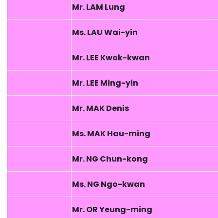
Mr. LAM Lung
Ms. LAU Wai-yin
Mr. LEE Kwok-kwan
Mr. LEE Ming-yin
Mr. MAK Denis
Ms. MAK Hau-ming
Mr. NG Chun-kong
Ms. NG Ngo-kwan
Mr. OR Yeung-ming