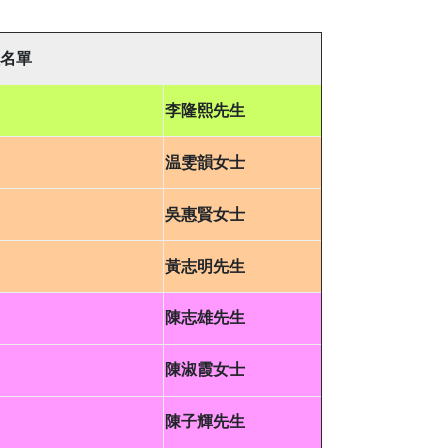
員名單
李隆熙先生
温雯韻女士
吳惠賢女士
黃志明先生
陳志雄先生
陳淑霞女士
陳子輝先生