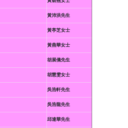
黃碧燕女士
黃沛洪先生
黃亭芝女士
黃燕華女士
胡展僑先生
胡慧雯女士
吳浩軒先生
吳浩龍先生
邱達華先生