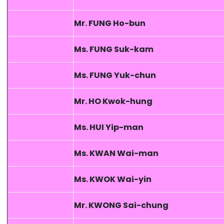
Mr. FUNG Ho-bun
Ms. FUNG Suk-kam
Ms. FUNG Yuk-chun
Mr. HO Kwok-hung
Ms. HUI Yip-man
Ms. KWAN Wai-man
Ms. KWOK Wai-yin
Mr. KWONG Sai-chung