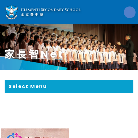
家長智Net
Select Menu