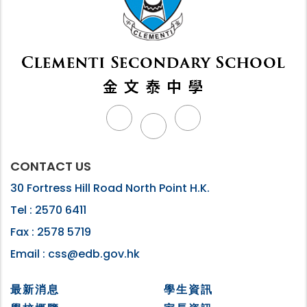
CONTACT US
30 Fortress Hill Road North Point H.K.
Tel :
2570 6411
Fax :
2578 5719
Email :
css@edb.gov.hk
最新消息
學生資訊