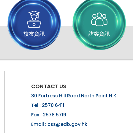
校友資訊
訪客資訊
CONTACT US
30 Fortress Hill Road North Point H.K.
Tel :
2570 6411
Fax :
2578 5719
Email :
css@edb.gov.hk