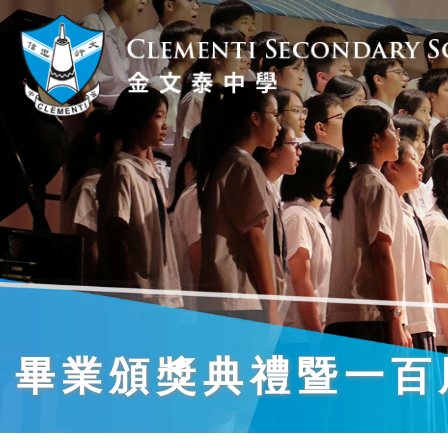
畢業頒獎典禮暨一百