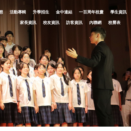
態
活動專輯
升學招生
金中連結
一百周年校慶
學生資訊
家長資訊
校友資訊
訪客資訊
內聯網
校曆表