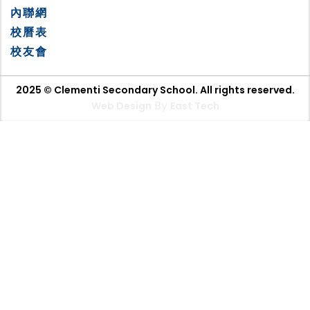
內聯網
校曆表
校友會
2025 © Clementi Secondary School. All rights reserved.
By
Web Design
East Tech