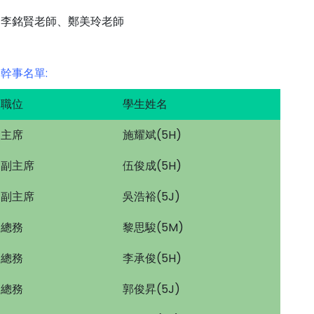
李銘賢老師、鄭美玲老師
幹事名單:
職位
學生姓名
主席
施耀斌(5H)
副主席
伍俊成(5H)
副主席
吳浩裕(5J)
總務
黎思駿(5M)
總務
李承俊(5H)
總務
郭俊昇(5J)