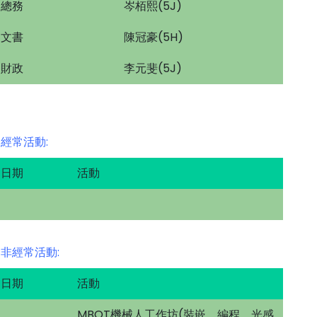
總務
岑栢熙(5J)
文書
陳冠豪(5H)
財政
李元斐(5J)
經常活動:
日期
活動
非經常活動:
日期
活動
MBOT機械人工作坊(裝嵌、編程、光感