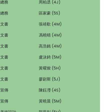
總務
周柏丞 (4J)
總務
區家豪 (5S)
文書
張靖欷 (4M)
文書
馮曉晴 (4M)
文書
高浩銘 (4M)
文書
盧泳錡 (5M)
文書
黃曜焌 (5H)
文書
廖尉斯 (5J)
宣傳
陳鈺瀅 (4S)
宣傳
黃曉晨 (5M)