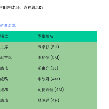
柯陽明老師、袁在思老師
幹事名單:
職位
學生姓名
主席
陳卓潁 (5H)
副主席
李柏儒 (5M)
總務
張東亮 (3J)
總務
車欣妍 (4M)
總務
司徒嘉晉 (4M)
總務
林佩錚 (4H)