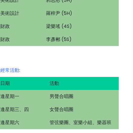
美術設計
郭思彤 (5H)
美術設計
羅梓尹 (5H)
財政
梁樂瑤 (4S)
財政
李彥郴 (5S)
經常活動:
日期
活動
逢星期一
男聲合唱團
逢星期三、四
女聲合唱團
逢星期六
管弦樂團、室樂小組、樂器班