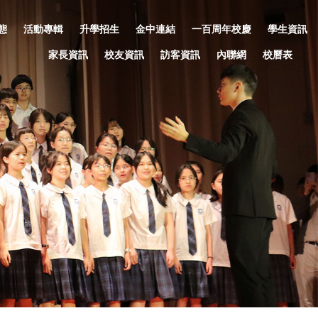
態
活動專輯
升學招生
金中連結
一百周年校慶
學生資訊
家長資訊
校友資訊
訪客資訊
內聯網
校曆表