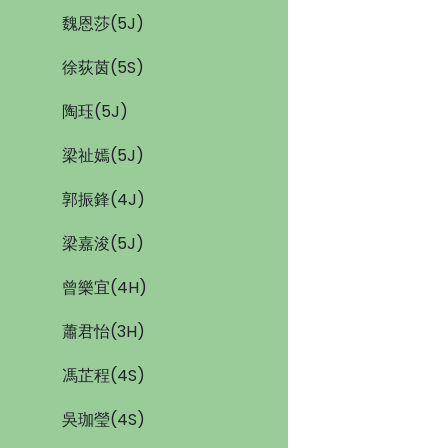
魏恩莎(5J)
徐荻茵(5S)
陶珏(5J)
梁祉嫣(5J)
郭振鋒(4J)
梁嘉浚(5J)
曾樂宜(4H)
蕭君怡(3H)
馮芷程(4S)
吳珈瑩(4S)