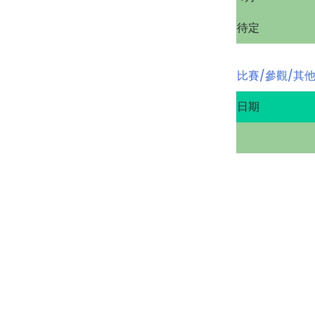
待定
比賽/參觀/其他
日期