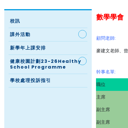
數學學會
校訊
課外活動
顧問老師:
新學年上課安排
麥建文老師、
健康校園計劃23-26Healthy
School Programme
幹事名單:
學校處理投訴指引
職位
主席
副主席
副主席