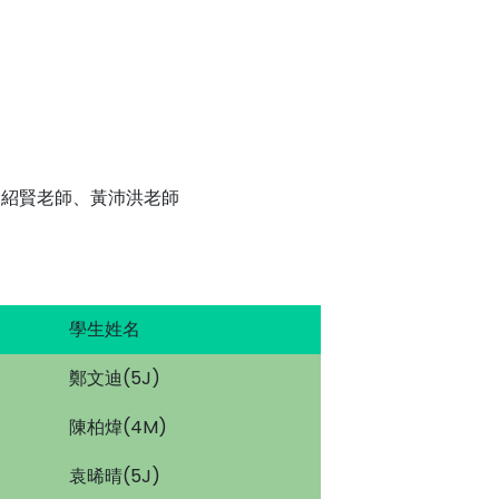
曾紹賢老師、黃沛洪老師
學生姓名
鄭文迪(5J)
陳柏煒(4M)
袁晞晴(5J)