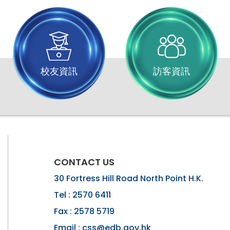
校友資訊
訪客資訊
CONTACT US
30 Fortress Hill Road North Point H.K.
Tel :
2570 6411
Fax :
2578 5719
Email :
css@edb.gov.hk