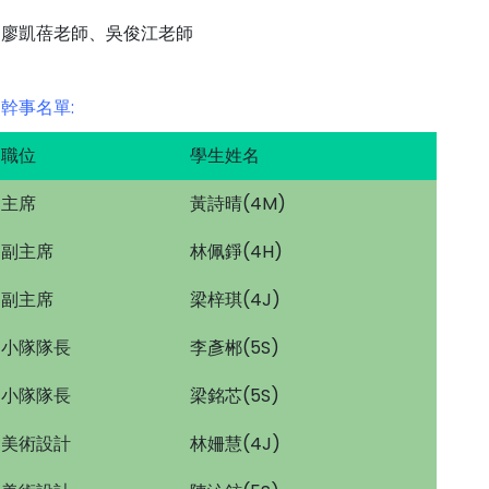
廖凱蓓老師、吳俊江老師
幹事名單:
職位
學生姓名
主席
黃詩晴(4M)
副主席
林佩錚(4H)
副主席
梁梓琪(4J)
小隊隊長
李彥郴(5S)
小隊隊長
梁銘芯(5S)
美術設計
林姍慧(4J)