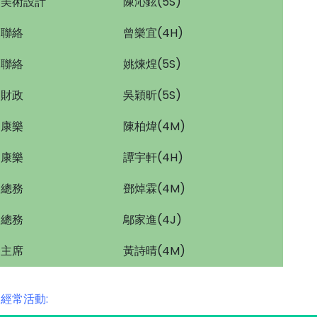
美術設計
陳沁鉉(5S)
聯絡
曾樂宜(4H)
聯絡
姚煉煌(5S)
財政
吳穎昕(5S)
康樂
陳柏煒(4M)
康樂
譚宇軒(4H)
總務
鄧焯霖(4M)
總務
鄔家進(4J)
主席
黃詩晴(4M)
經常活動: