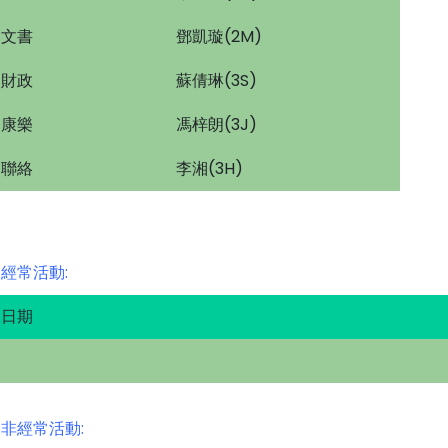
文書
鄧凱璇(2M)
財政
蘇倩琳(3S)
康樂
馮梓朗(3J)
聯絡
李湘(3H)
經常活動:
日期
非經常活動: