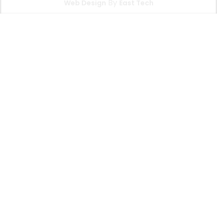
By
Web Design
East Tech