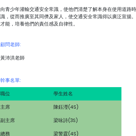
向青少年灌輸交通安全常識，使他們清楚了解本身在使用道路
識，從而推廣至其同儕及家人，使交通安全常識得以廣泛宣揚
才能，培養他們的責任感及自律性。
顧問老師:
黃沛洪老師
幹事名單:
職位
學生姓名
主席
陳鈺瀅(4S)
副主席
梁咏詩(3S)
總務
梁警霆(4S)