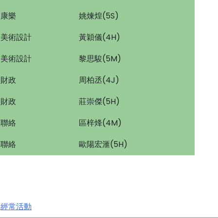
康樂
姚煉煌(5S)
美術設計
黃穎儀(4H)
美術設計
黎思駿(5M)
財政
周柏丞(4J)
財政
莊崇傑(5H)
聯絡
區梓烽(4M)
聯絡
歐陽宏滙(5H)
經常活動