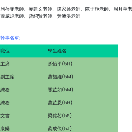
施蓓菲老師、麥建文老師、陳家鑫老師、陳子輝老師、周月華
蕭威焯老師、曾紹賢老師、黃沛洪老師
幹事名單:
職位
學生姓名
主席
孫怡平(5H)
副主席
蕭喆維(5M)
總務
關芷如(5M)
總務
蕭芷恩(5H)
文書
梁銘芯(5S)
康樂
蔡成傑(5J)