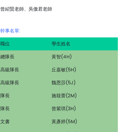
曾紹賢老師、吳傲君老師
幹事名單:
職位
學生姓名
總隊長
黃智(4H)
高級隊長
丘嘉敏(5H)
高級隊長
魏恩莎(5J)
隊長
施筱蕾(2M)
隊長
曾紫琪(3H)
文書
黃彥婷(5M)