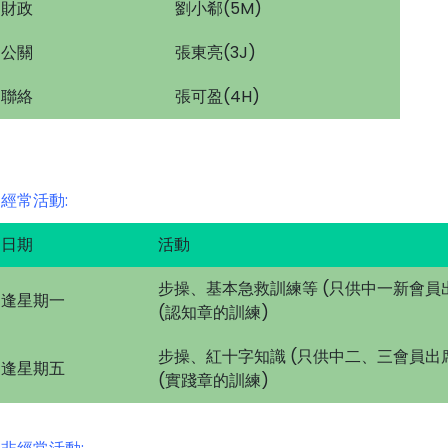
財政
劉小郗(5M)
公關
張東亮(3J)
聯絡
張可盈(4H)
經常活動:
日期
活動
步操、基本急救訓練等 (只供中一新會員
逢星期一
(認知章的訓練)
步操、紅十字知識 (只供中二、三會員出
逢星期五
(實踐章的訓練)