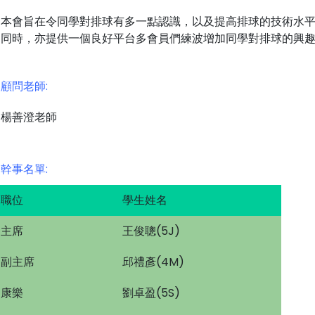
本會旨在令同學對排球有多一點認識，以及提高排球的技術水
同時，亦提供一個良好平台多會員們練波增加同學對排球的興
顧問老師:
楊善澄老師
幹事名單:
職位
學生姓名
主席
王俊聰(5J)
副主席
邱禮彥(4M)
康樂
劉卓盈(5S)