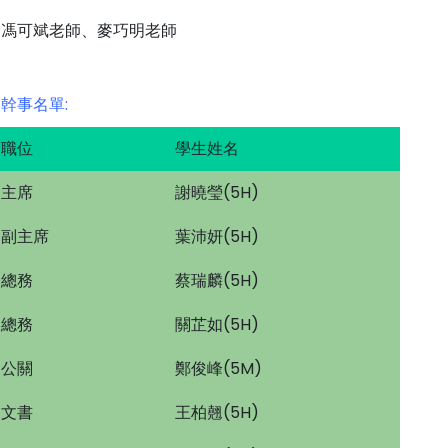
馮可斌老師、麥巧明老師
幹事名單:
職位
學生姓名
主席
謝曉瑩(5H)
副主席
葉沛妍(5H)
總務
蔡瑞麟(5H)
總務
關芷如(5H)
公關
鄭俊峰(5M)
文書
王柏翹(5H)