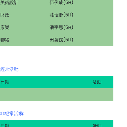
美術設計
伍俊成(5H)
財政
莊愷源(5H)
康樂
潘宇思(5H)
聯絡
田馨媛(5H)
經常活動:
日期
活動
非經常活動:
日期
活動