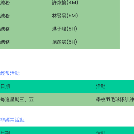
總務
許炫愉(4M)
總務
林賢昊(5M)
總務
洪子峻(5H)
總務
施耀斌(5H)
經常活動:
日期
活動
每逢星期三、五
學校羽毛球隊訓
非經常活動:
日期
活動