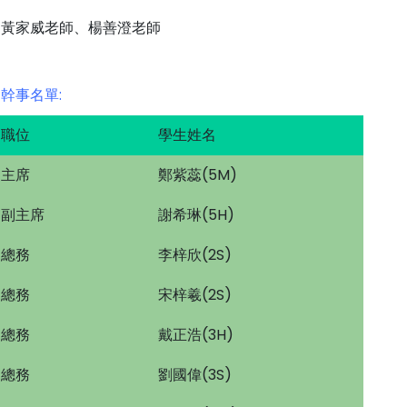
黃家威老師、楊善澄老師
幹事名單:
職位
學生姓名
主席
鄭紫蕊(5M)
副主席
謝希琳(5H)
總務
李梓欣(2S)
總務
宋梓羲(2S)
總務
戴正浩(3H)
總務
劉國偉(3S)