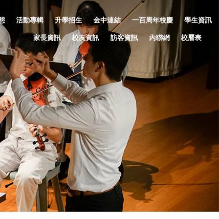
態
活動專輯
升學招生
金中連結
一百周年校慶
學生資訊
家長資訊
校友資訊
訪客資訊
內聯網
校曆表