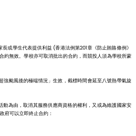
或學生代表提供利益 (香港法例第201章《防止賄賂條例》
致合約無效。學校亦可取消批出的合約，而競投人須為學校所蒙
「超強颱風後的極端情況」生效，截標時間會延至八號熱帶氣旋
活動為由，取消其服務供應商資格的權利，又或為維護國家安
政府可以立即終止合約：