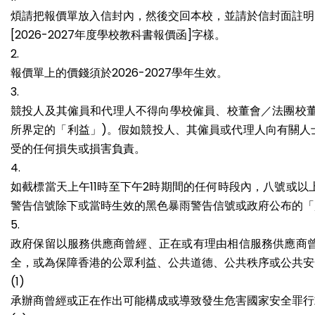
煩請把報價單放入信封內，然後交回本校，並請於信封面註明
[2026-2027年度學校教科書報價函]字樣。
2.
報價單上的價錢須於2026-2027學年生效。
3.
競投人及其僱員和代理人不得向學校僱員、校董會／法團校董
所界定的「利益」)。假如競投人、其僱員或代理人向有關人
受的任何損失或損害負責。
4.
如截標當天上午11時至下午2時期間的任何時段內，八號或
警告信號除下或當時生效的黑色暴雨警告信號或政府公布的「
5.
政府保留以服務供應商曾經、正在或有理由相信服務供應商
全，或為保障香港的公眾利益、公共道德、公共秩序或公共安
(1)
承辦商曾經或正在作出可能構成或導致發生危害國家安全罪行