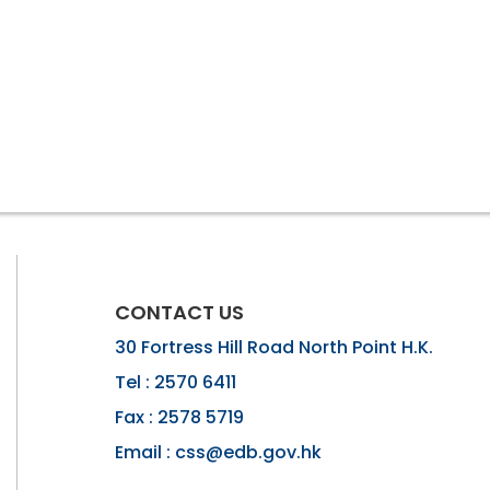
CONTACT US
30 Fortress Hill Road North Point H.K.
Tel :
2570 6411
Fax :
2578 5719
Email :
css@edb.gov.hk