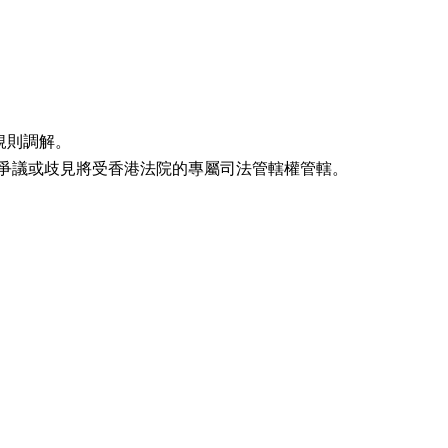
規則調解。
有關爭議或歧見將受香港法院的專屬司法管轄權管轄。